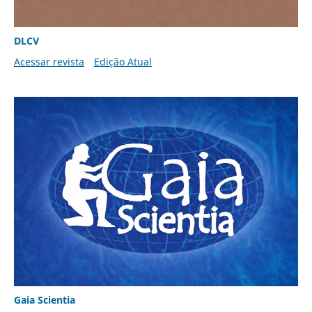
DLCV
Acessar revista
Edição Atual
Gaia Scientia