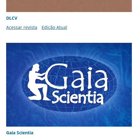
DLCV
Acessar revista
Edição Atual
Gaia Scientia