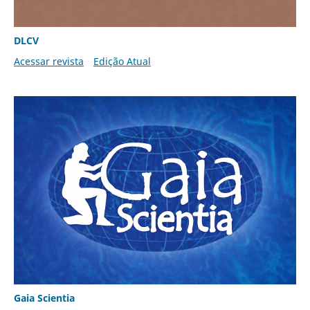
DLCV
Acessar revista
Edição Atual
Gaia Scientia