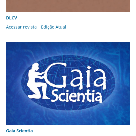
DLCV
Acessar revista
Edição Atual
Gaia Scientia