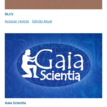
DLCV
Acessar revista
Edição Atual
Gaia Scientia