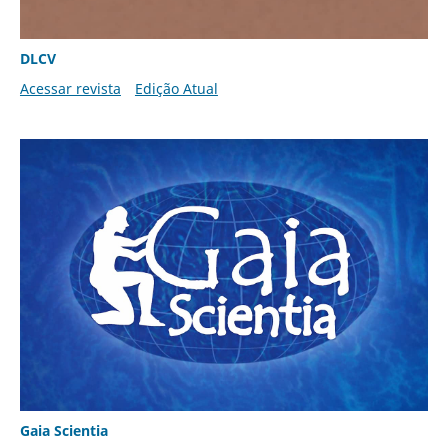
DLCV
Acessar revista
Edição Atual
Gaia Scientia