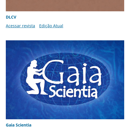
DLCV
Acessar revista
Edição Atual
Gaia Scientia