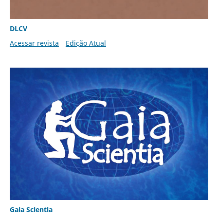
DLCV
Acessar revista
Edição Atual
Gaia Scientia