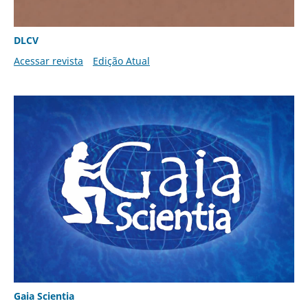
DLCV
Acessar revista
Edição Atual
Gaia Scientia