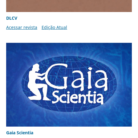
DLCV
Acessar revista
Edição Atual
Gaia Scientia