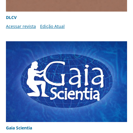
DLCV
Acessar revista
Edição Atual
Gaia Scientia