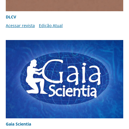
DLCV
Acessar revista
Edição Atual
Gaia Scientia