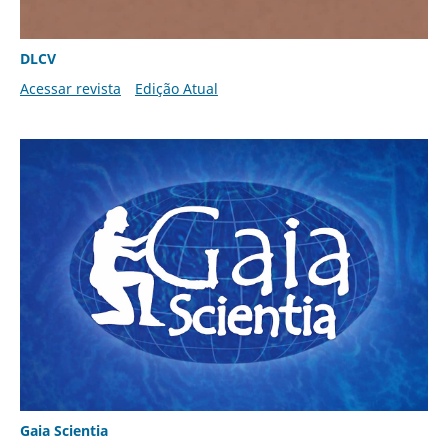
DLCV
Acessar revista
Edição Atual
Gaia Scientia