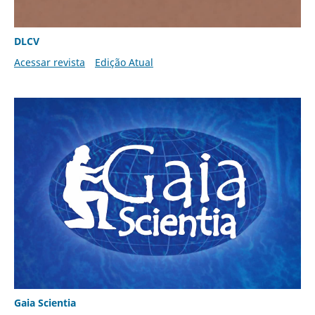
DLCV
Acessar revista
Edição Atual
Gaia Scientia