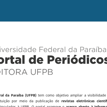
ral da Paraíba (UFPB)
tem como objetivo ampliar a visibilidade
tituição por meio da publicação de
revistas eletrônicas científ
vinculados à UFPB. O portal promove o
acesso aberto à inform