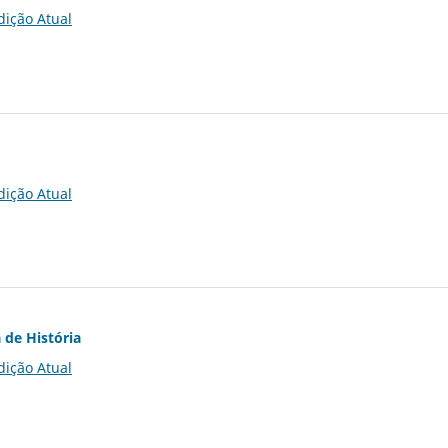
dição Atual
dição Atual
 de História
dição Atual