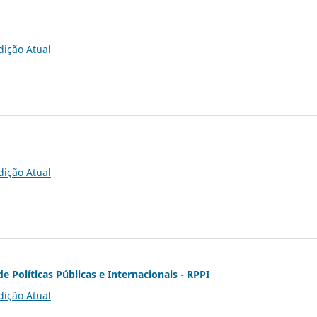
dição Atual
dição Atual
de Políticas Públicas e Internacionais - RPPI
dição Atual