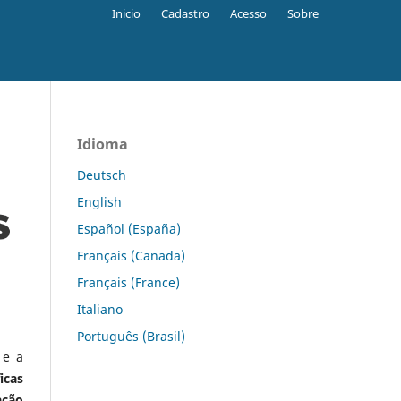
Inicio
Cadastro
Acesso
Sobre
Idioma
Deutsch
English
Español (España)
Français (Canada)
Français (France)
Italiano
Português (Brasil)
 e a
icas
ação