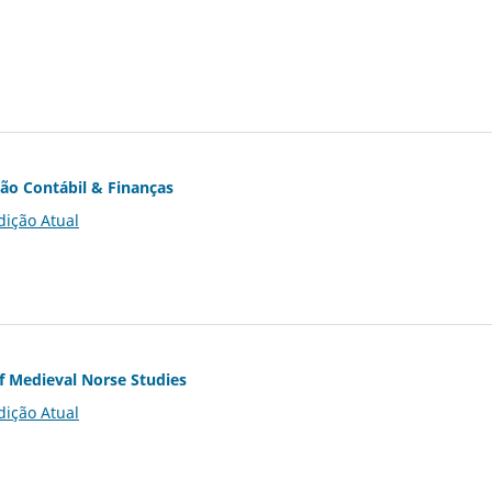
ção Contábil & Finanças
dição Atual
of Medieval Norse Studies
dição Atual