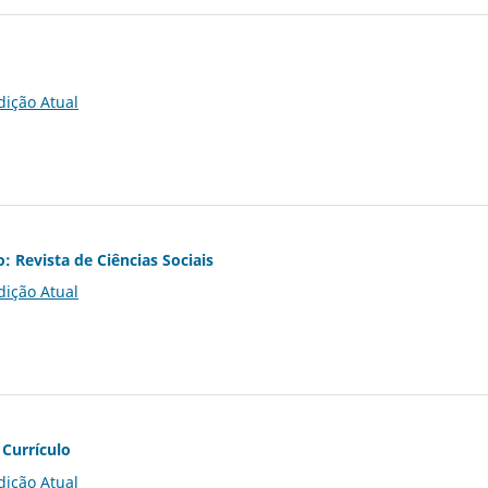
dição Atual
o: Revista de Ciências Sociais
dição Atual
 Currículo
dição Atual