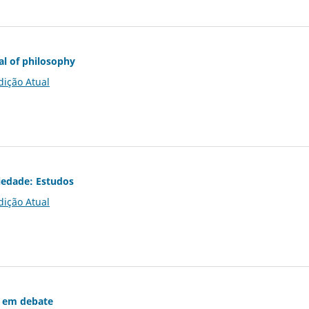
al of philosophy
dição Atual
iedade: Estudos
dição Atual
 em debate