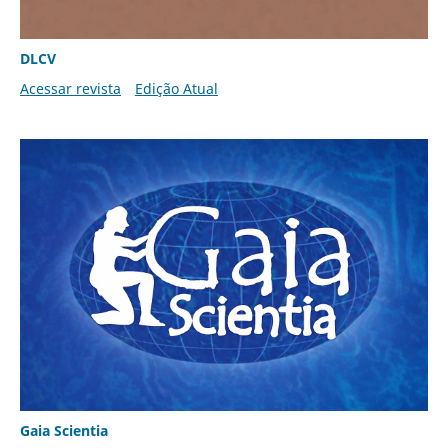
DLCV
Acessar revista
Edição Atual
Gaia Scientia