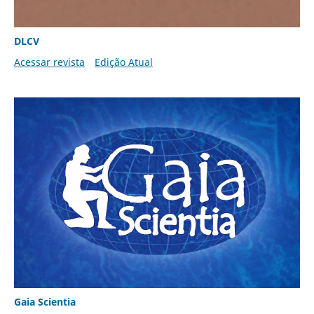
DLCV
Acessar revista
Edição Atual
Gaia Scientia