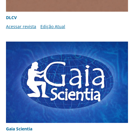
DLCV
Acessar revista
Edição Atual
Gaia Scientia