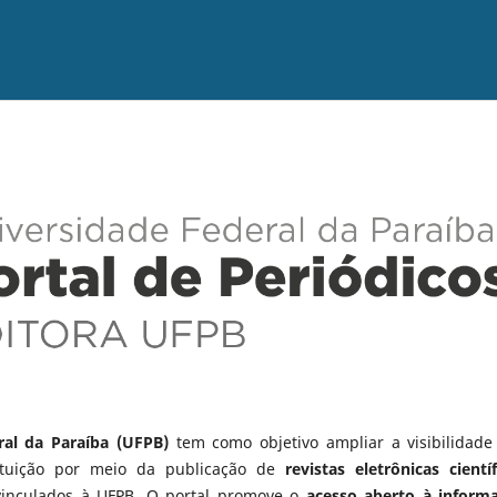
ral da Paraíba (UFPB)
tem como objetivo ampliar a visibilidade
tituição por meio da publicação de
revistas eletrônicas científ
vinculados à UFPB. O portal promove o
acesso aberto à inform