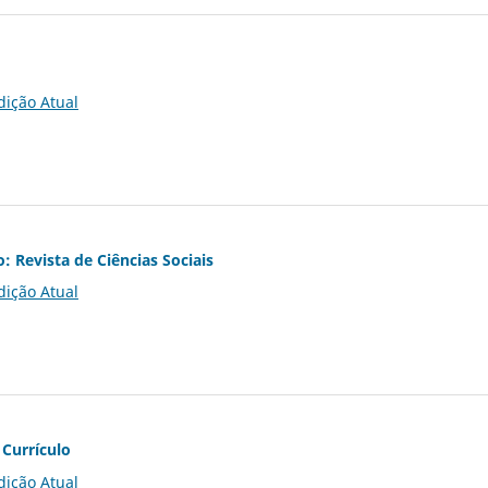
dição Atual
o: Revista de Ciências Sociais
dição Atual
 Currículo
dição Atual