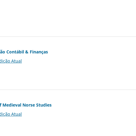
ção Contábil & Finanças
dição Atual
of Medieval Norse Studies
dição Atual