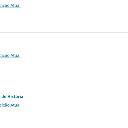
dição Atual
dição Atual
 de História
dição Atual