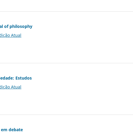
al of philosophy
dição Atual
iedade: Estudos
dição Atual
 em debate