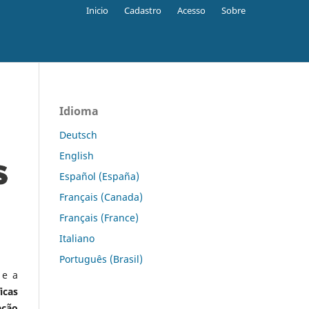
Inicio
Cadastro
Acesso
Sobre
Idioma
Deutsch
English
Español (España)
Français (Canada)
Français (France)
Italiano
Português (Brasil)
 e a
icas
ação