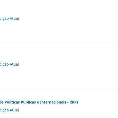
dição Atual
dição Atual
de Políticas Públicas e Internacionais - RPPI
dição Atual