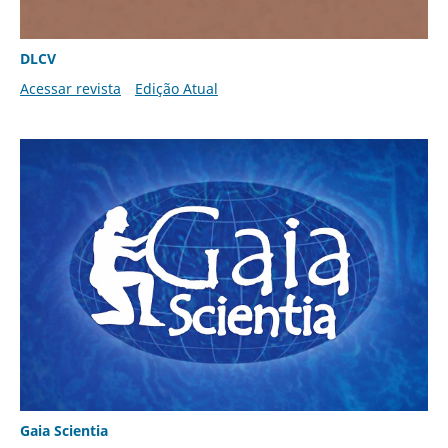
DLCV
Acessar revista
Edição Atual
Gaia Scientia