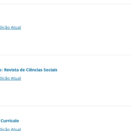
dição Atual
o: Revista de Ciências Sociais
dição Atual
 Currículo
dição Atual