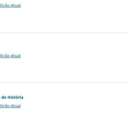
dição Atual
dição Atual
 de História
dição Atual