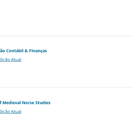
ção Contábil & Finanças
dição Atual
of Medieval Norse Studies
dição Atual