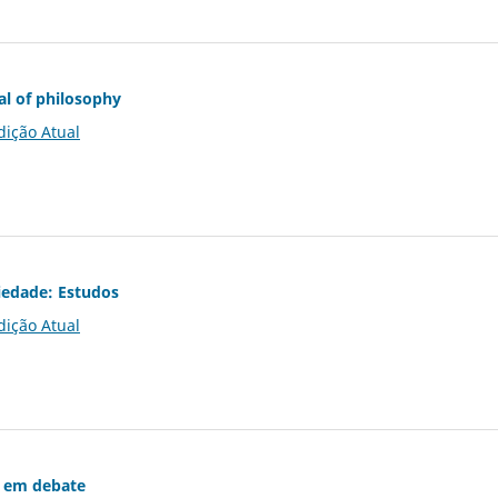
al of philosophy
dição Atual
iedade: Estudos
dição Atual
 em debate