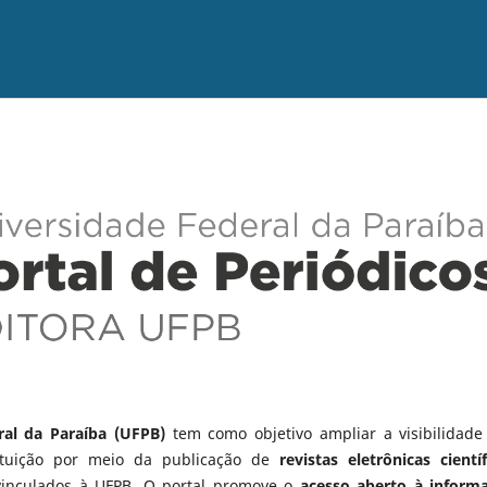
ral da Paraíba (UFPB)
tem como objetivo ampliar a visibilidade
tituição por meio da publicação de
revistas eletrônicas científ
vinculados à UFPB. O portal promove o
acesso aberto à inform