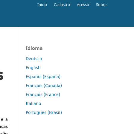
Inicio
Cadastro
Acesso
Sobre
Idioma
Deutsch
English
Español (España)
Français (Canada)
Français (France)
Italiano
Português (Brasil)
 e a
icas
ação