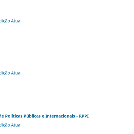
dição Atual
dição Atual
de Políticas Públicas e Internacionais - RPPI
dição Atual