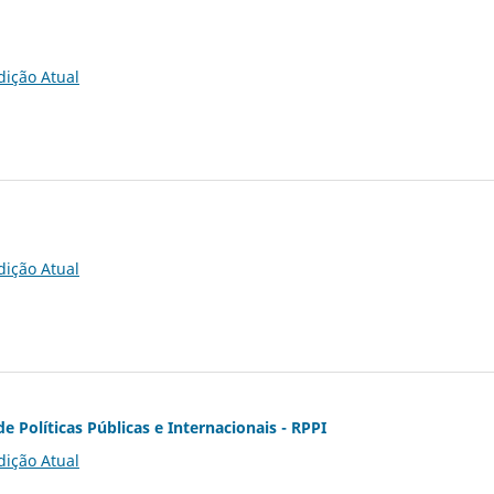
dição Atual
dição Atual
de Políticas Públicas e Internacionais - RPPI
dição Atual