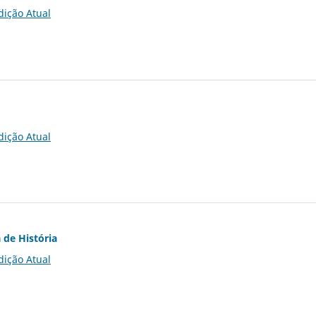
dição Atual
dição Atual
 de História
dição Atual