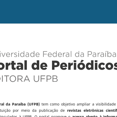
ral da Paraíba (UFPB)
tem como objetivo ampliar a visibilidade
tituição por meio da publicação de
revistas eletrônicas científ
vinculados à UFPB. O portal promove o
acesso aberto à inform