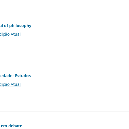
al of philosophy
dição Atual
iedade: Estudos
dição Atual
 em debate