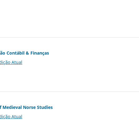
ção Contábil & Finanças
dição Atual
of Medieval Norse Studies
dição Atual