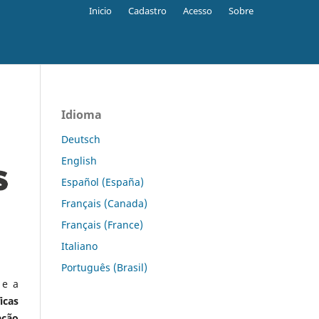
Inicio
Cadastro
Acesso
Sobre
Idioma
Deutsch
English
Español (España)
Français (Canada)
Français (France)
Italiano
Português (Brasil)
 e a
icas
ação