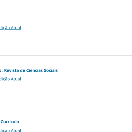
dição Atual
o: Revista de Ciências Sociais
dição Atual
 Currículo
dição Atual