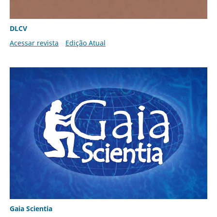
DLCV
Acessar revista
Edição Atual
Gaia Scientia