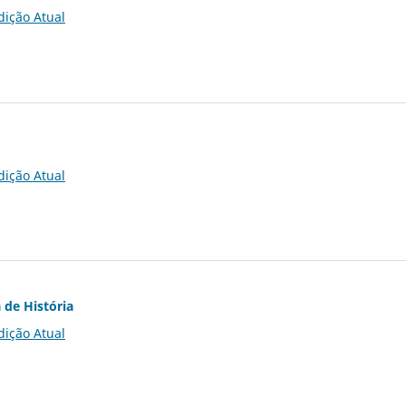
dição Atual
dição Atual
 de História
dição Atual