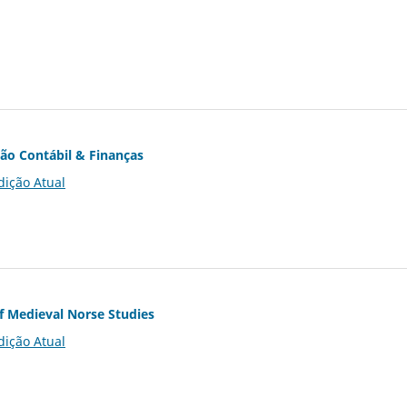
ção Contábil & Finanças
dição Atual
of Medieval Norse Studies
dição Atual