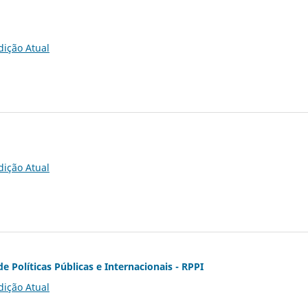
dição Atual
dição Atual
de Políticas Públicas e Internacionais - RPPI
dição Atual