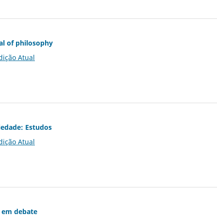
al of philosophy
dição Atual
iedade: Estudos
dição Atual
 em debate