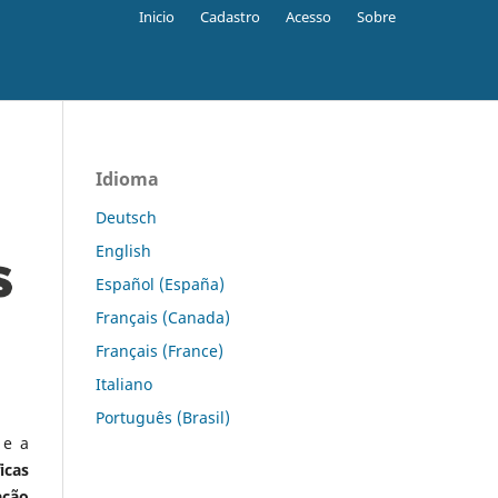
Inicio
Cadastro
Acesso
Sobre
Idioma
Deutsch
English
Español (España)
Français (Canada)
Français (France)
Italiano
Português (Brasil)
 e a
icas
ação