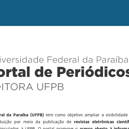
ral da Paraíba (UFPB)
tem como objetivo ampliar a visibilidade
tituição por meio da publicação de
revistas eletrônicas científ
vinculados à UFPB. O portal promove o
acesso aberto à inform