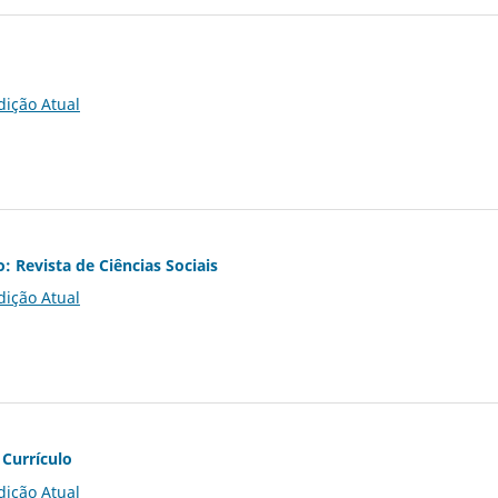
dição Atual
o: Revista de Ciências Sociais
dição Atual
 Currículo
dição Atual