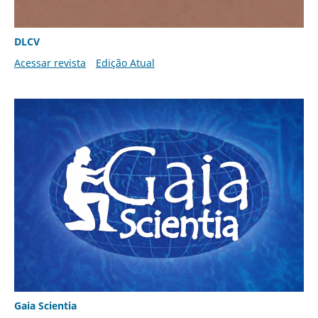
DLCV
Acessar revista
Edição Atual
Gaia Scientia