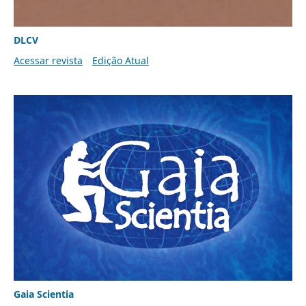
DLCV
Acessar revista
Edição Atual
Gaia Scientia