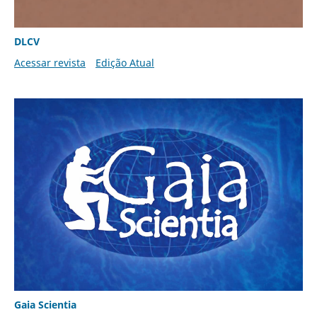
DLCV
Acessar revista
Edição Atual
Gaia Scientia