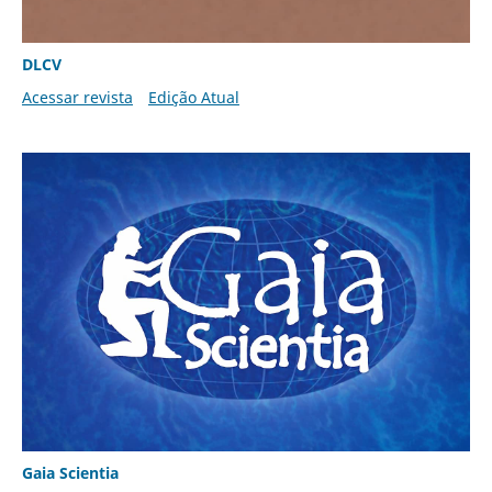
DLCV
Acessar revista
Edição Atual
Gaia Scientia