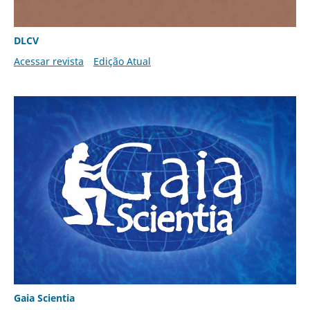
DLCV
Acessar revista
Edição Atual
Gaia Scientia