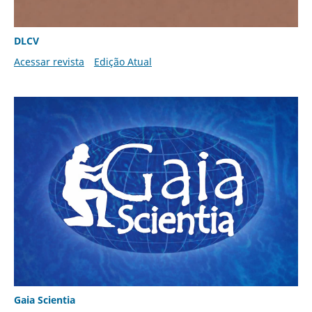
DLCV
Acessar revista
Edição Atual
Gaia Scientia