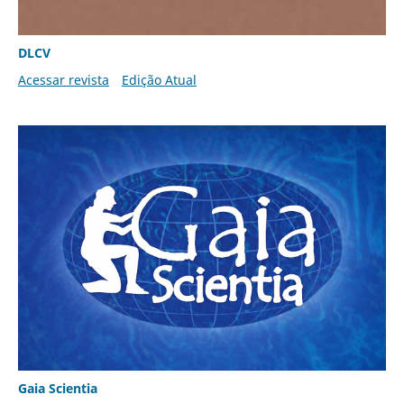
DLCV
Acessar revista
Edição Atual
Gaia Scientia