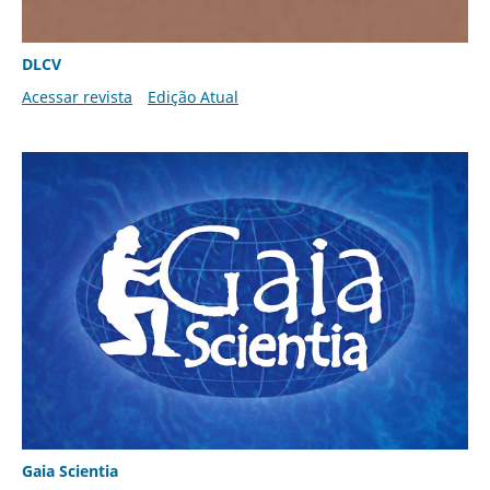
DLCV
Acessar revista
Edição Atual
Gaia Scientia