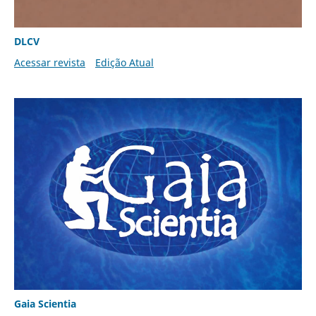
DLCV
Acessar revista
Edição Atual
Gaia Scientia