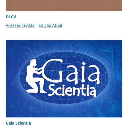
DLCV
Acessar revista
Edição Atual
Gaia Scientia