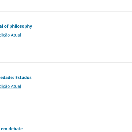
al of philosophy
dição Atual
iedade: Estudos
dição Atual
 em debate