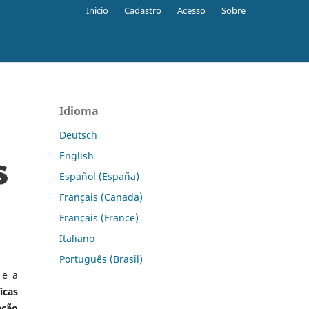
Inicio
Cadastro
Acesso
Sobre
Idioma
Deutsch
English
Español (España)
Français (Canada)
Français (France)
Italiano
Português (Brasil)
 e a
icas
ação