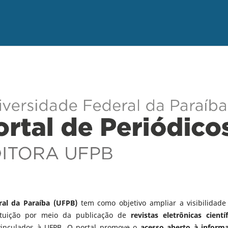
ral da Paraíba (UFPB)
tem como objetivo ampliar a visibilidade
tituição por meio da publicação de
revistas eletrônicas científ
vinculados à UFPB. O portal promove o
acesso aberto à inform