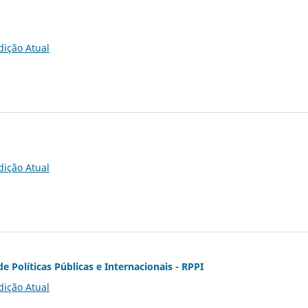
dição Atual
dição Atual
de Políticas Públicas e Internacionais - RPPI
dição Atual