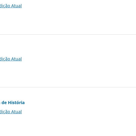
dição Atual
dição Atual
 de História
dição Atual