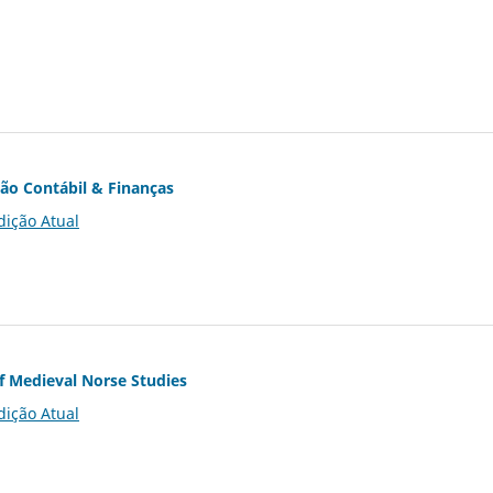
ção Contábil & Finanças
dição Atual
of Medieval Norse Studies
dição Atual