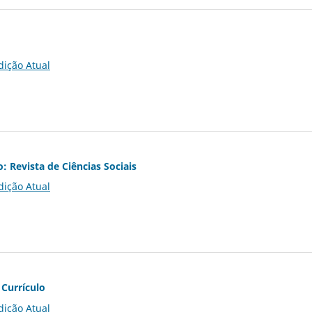
dição Atual
o: Revista de Ciências Sociais
dição Atual
 Currículo
dição Atual