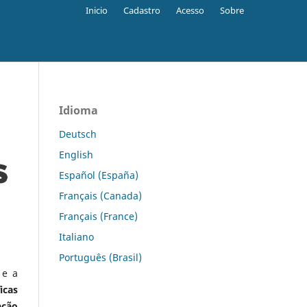
Inicio
Cadastro
Acesso
Sobre
Idioma
Deutsch
English
Español (España)
Français (Canada)
Français (France)
Italiano
Português (Brasil)
 e a
icas
ação