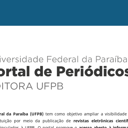
ral da Paraíba (UFPB)
tem como objetivo ampliar a visibilidade
tituição por meio da publicação de
revistas eletrônicas científ
vinculados à UFPB. O portal promove o
acesso aberto à inform