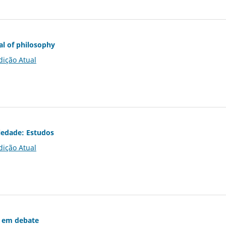
al of philosophy
dição Atual
iedade: Estudos
dição Atual
 em debate