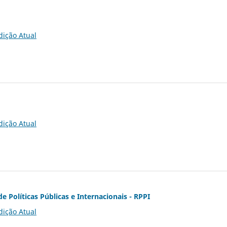
dição Atual
dição Atual
de Políticas Públicas e Internacionais - RPPI
dição Atual