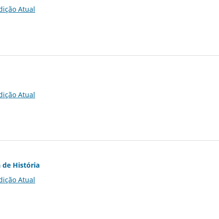
dição Atual
dição Atual
 de História
dição Atual