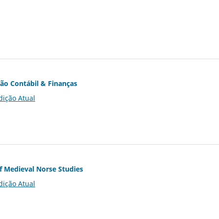
ção Contábil & Finanças
dição Atual
of Medieval Norse Studies
dição Atual