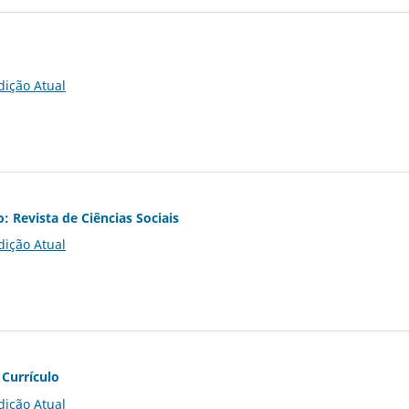
dição Atual
o: Revista de Ciências Sociais
dição Atual
 Currículo
dição Atual