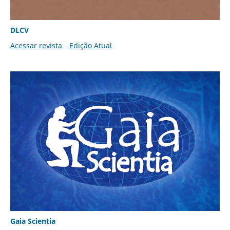
DLCV
Acessar revista
Edição Atual
Gaia Scientia