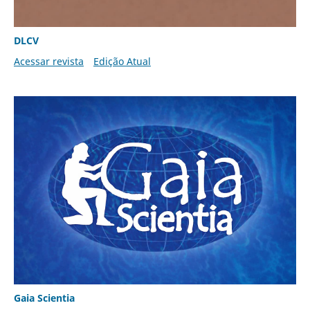
DLCV
Acessar revista
Edição Atual
Gaia Scientia