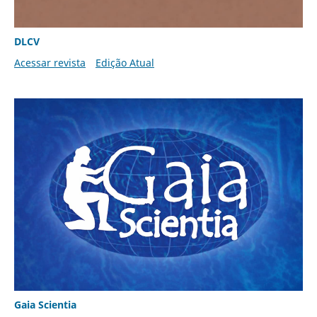
DLCV
Acessar revista
Edição Atual
Gaia Scientia