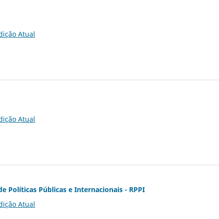
dição Atual
dição Atual
de Políticas Públicas e Internacionais - RPPI
dição Atual