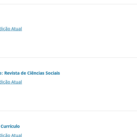
dição Atual
o: Revista de Ciências Sociais
dição Atual
 Currículo
dição Atual