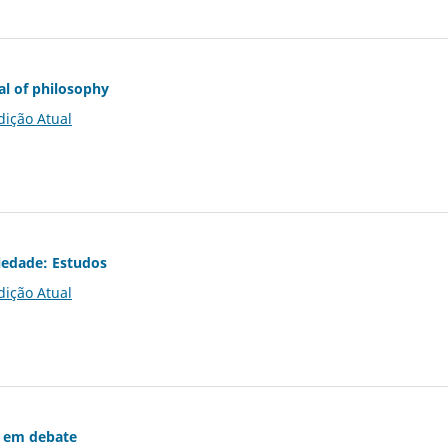
al of philosophy
dição Atual
iedade: Estudos
dição Atual
 em debate