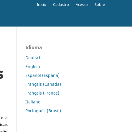
Inicio
Cadastro
Acesso
Sobre
Idioma
Deutsch
English
Español (España)
Français (Canada)
Français (France)
Italiano
Português (Brasil)
 e a
icas
ação