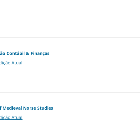
ção Contábil & Finanças
dição Atual
of Medieval Norse Studies
dição Atual