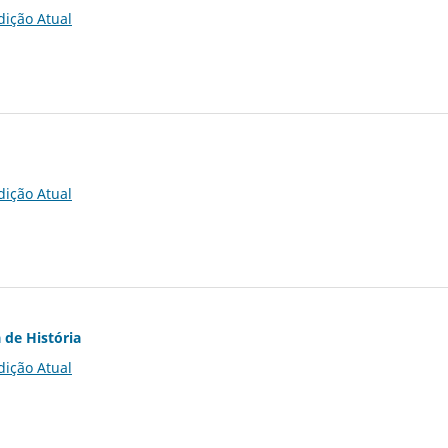
dição Atual
dição Atual
 de História
dição Atual