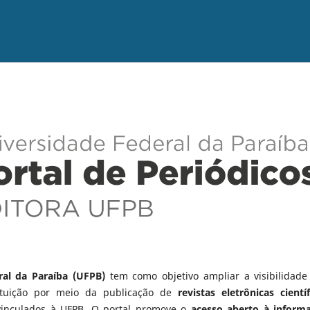
ral da Paraíba (UFPB)
tem como objetivo ampliar a visibilidade
tituição por meio da publicação de
revistas eletrônicas científ
vinculados à UFPB. O portal promove o
acesso aberto à inform