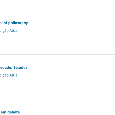
al of philosophy
dição Atual
iedade: Estudos
dição Atual
 em debate