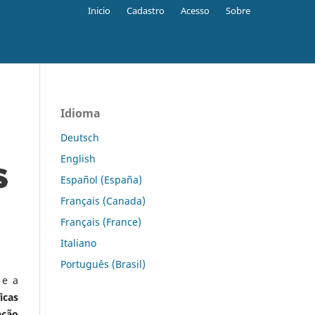
Inicio
Cadastro
Acesso
Sobre
Idioma
Deutsch
English
Español (España)
Français (Canada)
Français (France)
Italiano
Português (Brasil)
 e a
icas
ação