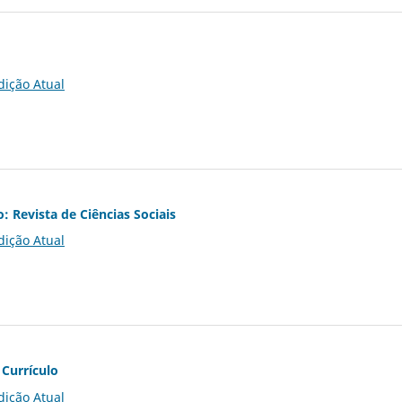
dição Atual
o: Revista de Ciências Sociais
dição Atual
 Currículo
dição Atual