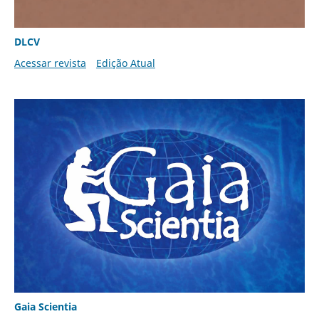
DLCV
Acessar revista
Edição Atual
Gaia Scientia