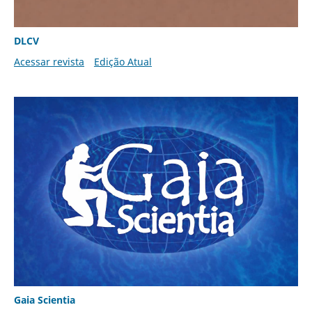
DLCV
Acessar revista
Edição Atual
Gaia Scientia