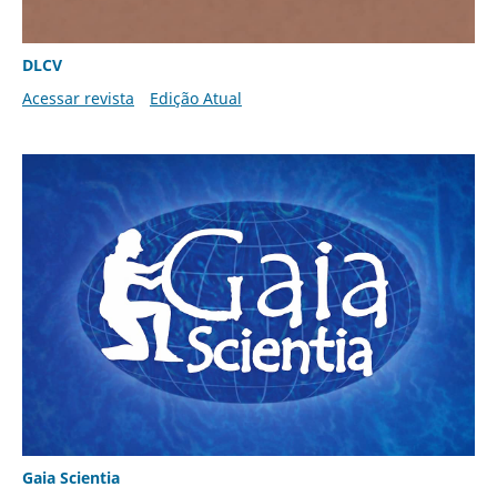
DLCV
Acessar revista
Edição Atual
Gaia Scientia