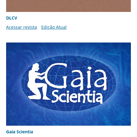
DLCV
Acessar revista
Edição Atual
Gaia Scientia