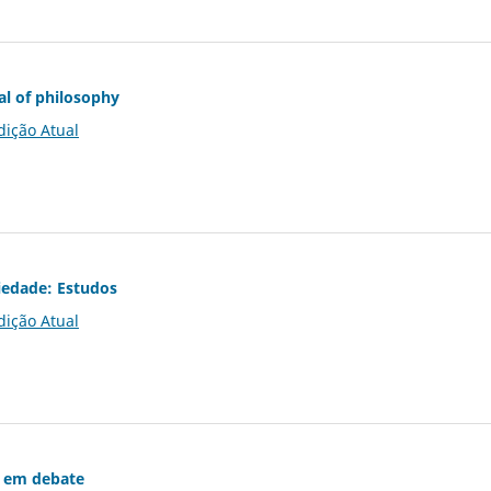
al of philosophy
dição Atual
iedade: Estudos
dição Atual
 em debate