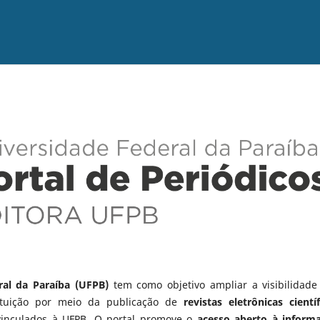
ral da Paraíba (UFPB)
tem como objetivo ampliar a visibilidade
tituição por meio da publicação de
revistas eletrônicas científ
vinculados à UFPB. O portal promove o
acesso aberto à inform