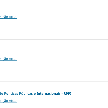
dição Atual
dição Atual
de Políticas Públicas e Internacionais - RPPI
dição Atual