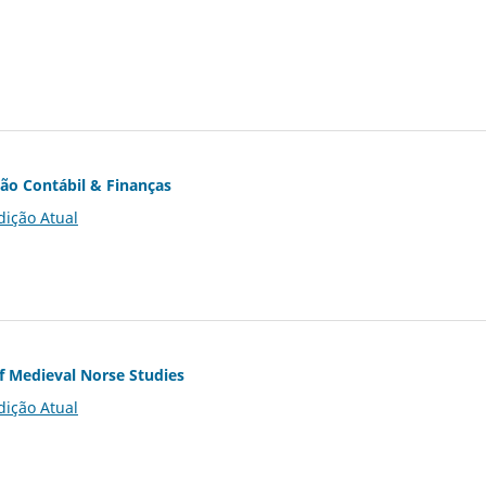
ção Contábil & Finanças
dição Atual
of Medieval Norse Studies
dição Atual