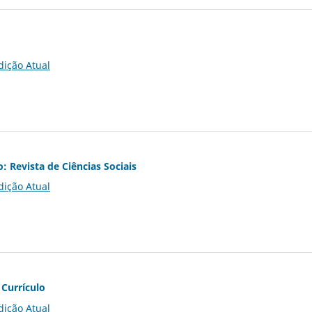
dição Atual
o: Revista de Ciências Sociais
dição Atual
 Currículo
dição Atual