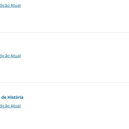
dição Atual
dição Atual
 de História
dição Atual