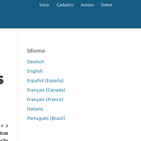
Inicio
Cadastro
Acesso
Sobre
Idioma
Deutsch
English
Español (España)
Français (Canada)
Français (France)
Italiano
Português (Brasil)
 e a
icas
ação