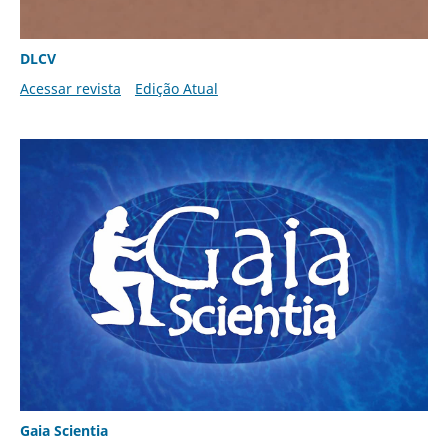
DLCV
Acessar revista
Edição Atual
Gaia Scientia