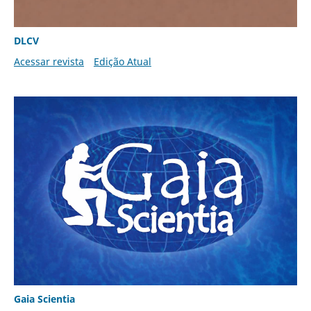
DLCV
Acessar revista
Edição Atual
Gaia Scientia