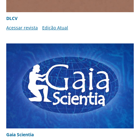
DLCV
Acessar revista
Edição Atual
Gaia Scientia