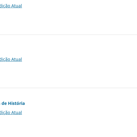
dição Atual
dição Atual
 de História
dição Atual