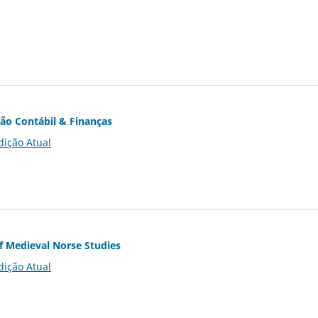
ção Contábil & Finanças
dição Atual
of Medieval Norse Studies
dição Atual