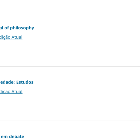
al of philosophy
dição Atual
iedade: Estudos
dição Atual
 em debate