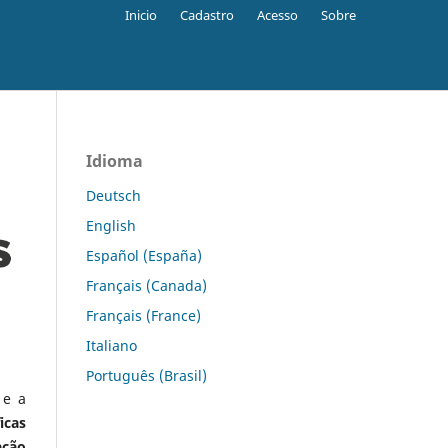
Inicio
Cadastro
Acesso
Sobre
Idioma
Deutsch
English
Español (España)
Français (Canada)
Français (France)
Italiano
Português (Brasil)
 e a
icas
ação