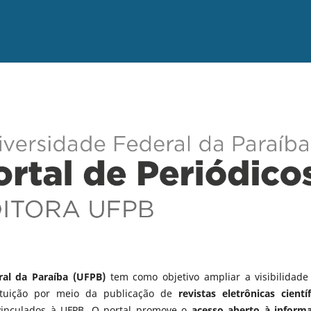
ral da Paraíba (UFPB)
tem como objetivo ampliar a visibilidade
tituição por meio da publicação de
revistas eletrônicas científ
vinculados à UFPB. O portal promove o
acesso aberto à inform