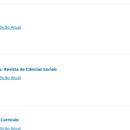
dição Atual
o: Revista de Ciências Sociais
dição Atual
 Currículo
dição Atual