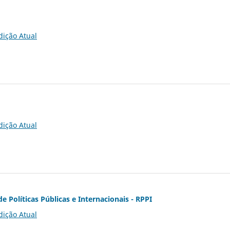
dição Atual
dição Atual
de Políticas Públicas e Internacionais - RPPI
dição Atual